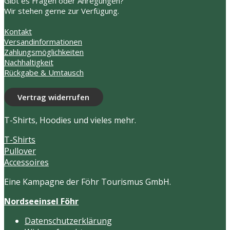
Gibt es Fragen oder Anregungen?
Die
Die
Wir stehen gerne zur Verfügung.
Optionen
Optionen
können
können
Kontakt
auf
auf
Versandinformationen
der
der
Zahlungsmöglichkeiten
Produktseite
Produktse
Nachhaltigkeit
gewählt
gewählt
Rückgabe & Umtausch
werden
werden
Vertrag widerrufen
T-Shirts, Hoodies und vieles mehr.
T-Shirts
Pullover
Accessoires
Eine Kampagne der Föhr Tourismus GmbH.
Nordseeinsel Föhr
Datenschutzerklärung