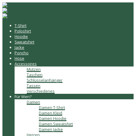
T-Shirt
Poloshirt
Hoodie
Sweatshirt
Jacke
Poncho
Hose
Accessoires
Mützen
Taschen
Schlüsselanhänger
Tassen
Verschiedenes
Für Wen?
Damen
Damen T-Shirt
Damen Kleid
Damen Hoodie
Damen Sweatshirt
Damen Jacke
Herren