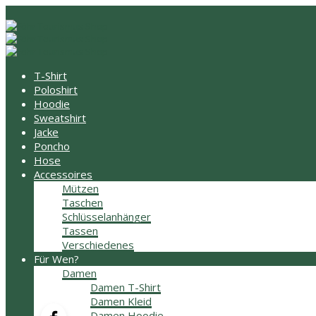
T-Shirt
Poloshirt
Hoodie
Sweatshirt
Jacke
Poncho
Hose
Accessoires
Mützen
Taschen
Schlüsselanhänger
Tassen
Verschiedenes
Für Wen?
Damen
Damen T-Shirt
Damen Kleid
Damen Hoodie