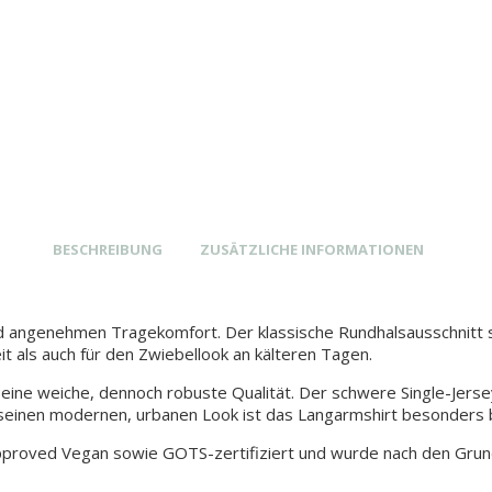
BESCHREIBUNG
ZUSÄTZLICHE INFORMATIONEN
d angenehmen Tragekomfort. Der klassische Rundhalsausschnitt s
it als auch für den Zwiebellook an kälteren Tagen.
ine weiche, dennoch robuste Qualität. Der schwere Single-Jersey
einen modernen, urbanen Look ist das Langarmshirt besonders be
ved Vegan sowie GOTS-zertifiziert und wurde nach den Grunds