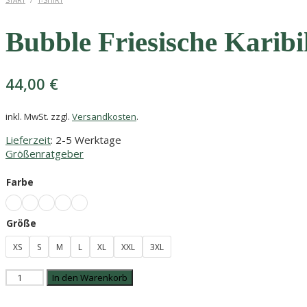
START
/
T-SHIRT
Bubble Friesische Karib
44,00
€
inkl. MwSt.
zzgl.
Versandkosten
.
Lieferzeit
: 2-5 Werktage
Größenratgeber
Farbe
Größe
XS
S
M
L
XL
XXL
3XL
Bubble
In den Warenkorb
Friesische
Karibik