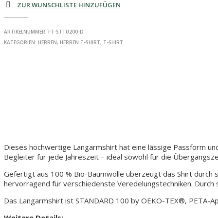
ZUR WUNSCHLISTE HINZUFÜGEN
-
Unisex
Langarmshirt
ARTIKELNUMMER:
FT-STTU200-D
Menge
KATEGORIEN:
HERREN
,
HERREN T-SHIRT
,
T-SHIRT
Dieses hochwertige Langarmshirt hat eine lässige Passform un
Begleiter für jede Jahreszeit – ideal sowohl für die Übergangsze
Gefertigt aus 100 % Bio-Baumwolle überzeugt das Shirt durch se
hervorragend für verschiedenste Veredelungstechniken. Durch s
Das Langarmshirt ist STANDARD 100 by OEKO-TEX®, PETA-Appro
Weitere Details: