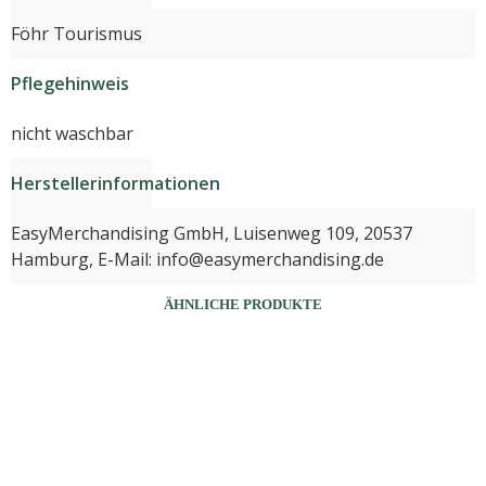
Föhr Tourismus
Pflegehinweis
nicht waschbar
Herstellerinformationen
EasyMerchandising GmbH, Luisenweg 109, 20537
Hamburg, E-Mail: info@easymerchandising.de
ÄHNLICHE PRODUKTE
24,90
€
Dieses
3,00
€