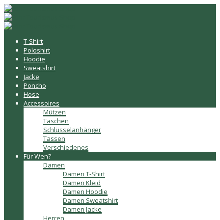
T-Shirt
Poloshirt
Hoodie
Sweatshirt
Jacke
Poncho
Hose
Accessoires
Mützen
Taschen
Schlüsselanhänger
Tassen
Verschiedenes
Für Wen?
Damen
Damen T-Shirt
Damen Kleid
Damen Hoodie
Damen Sweatshirt
Damen Jacke
Herren