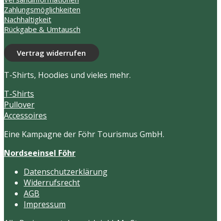
Produktseite
Zahlungsmöglichkeiten
gewählt
Nachhaltigkeit
werden
Rückgabe & Umtausch
Vertrag widerrufen
T-Shirts, Hoodies und vieles mehr.
T-Shirts
Pullover
Accessoires
Eine Kampagne der Föhr Tourismus GmbH.
Nordseeinsel Föhr
Datenschutzerklärung
Widerrufsrecht
AGB
Impressum