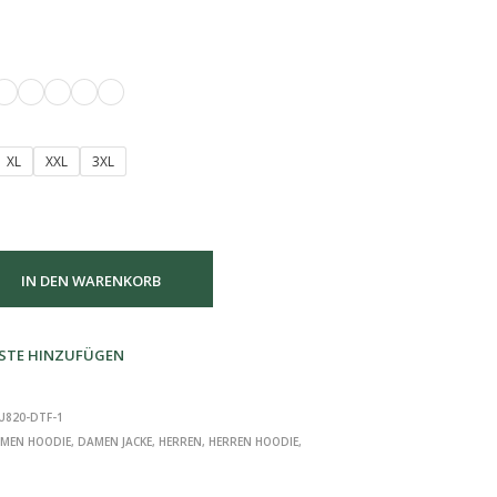
XL
XXL
3XL
IN DEN WARENKORB
STE HINZUFÜGEN
U820-DTF-1
MEN HOODIE
,
DAMEN JACKE
,
HERREN
,
HERREN HOODIE
,