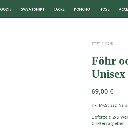
OODIE
SWEATSHIRT
JACKE
PONCHO
HOSE
ACCE
START
/
JACKE
Föhr od
Unisex
69,00
€
inkl. MwSt.
zzgl.
Vers
Lieferzeit
: 2-5 We
Größenratgeber