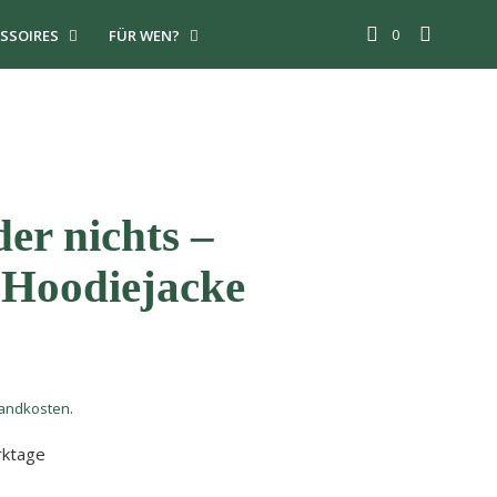
0
SSOIRES
FÜR WEN?
er nichts –
 Hoodiejacke
andkosten
.
rktage