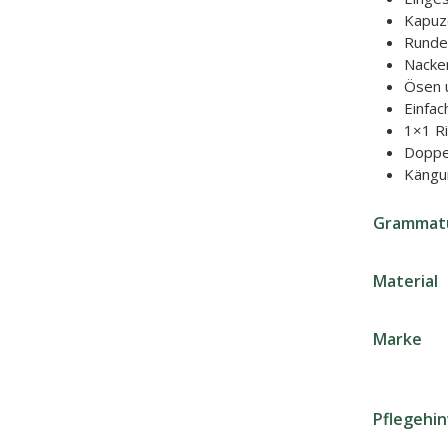
Kapuz
Runde 
Nacke
Ösen u
Einfa
1×1 R
Doppe
Kängu
Grammat
Material
Marke
Pflegehi