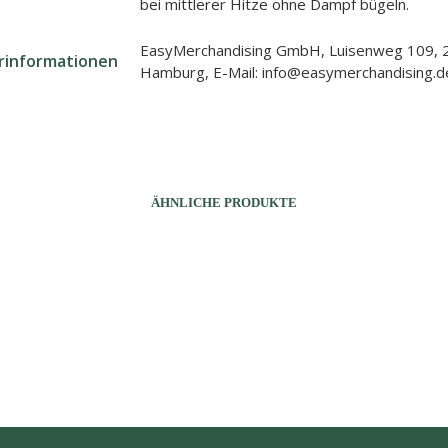
bei mittlerer Hitze ohne Dampf bügeln.
EasyMerchandising GmbH, Luisenweg 109, 
erinformationen
Hamburg, E-Mail: info@easymerchandising.d
ÄHNLICHE PRODUKTE
32,90
€
69,00
€
AUSFÜHRUNG WÄHLEN
Dieses
Produkt
AUSFÜHRUNG WÄHLEN
Dieses
weist
Produkt
mehrere
weist
Varianten
mehrere