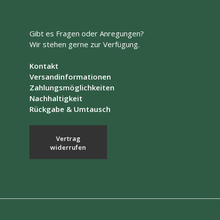
auf.
Die
Optionen
können
Gibt es Fragen oder Anregungen?
auf
Wir stehen gerne zur Verfügung.
der
Produktseite
Kontakt
gewählt
Versandinformationen
werden
Zahlungsmöglichkeiten
Nachhaltigkeit
Rückgabe & Umtausch
Vertrag
widerrufen