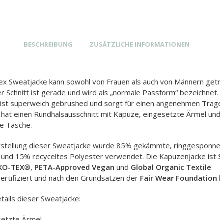
BESCHREIBUNG
ZUSÄTZLICHE INFORMATIONEN
ex Sweatjacke kann sowohl von Frauen als auch von Männern get
r Schnitt ist gerade und wird als „normale Passform“ bezeichnet.
 ist superweich gebrushed und sorgt für einen angenehmen Trag
 hat einen Rundhalsausschnitt mit Kapuze, eingesetzte Ärmel und
e Tasche.
rstellung dieser Sweatjacke wurde 85% gekämmte, ringgesponne
und 15% recyceltes Polyester verwendet. Die Kapuzenjacke ist
EKO-TEX®
,
PETA-Approved Vegan
und
Global Organic Textile
ertifiziert und nach den Grundsätzen der
Fair Wear Foundation
tails dieser Sweatjacke:
setzte Ärmel