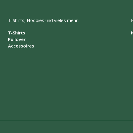
auf.
Varianten
Die
auf.
Optionen
Die
können
Optionen
T-Shirts, Hoodies und vieles mehr.
auf
können
der
auf
T-Shirts
Produktsei
der
Pullover
gewählt
Produktseite
Accessoires
werden
gewählt
werden