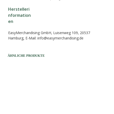
Herstelleri
nformation
en
EasyMerchandising GmbH, Luisenweg 109, 20537
Hamburg, E-Mail: info@easymerchandising.de
ÄHNLICHE PRODUKTE
32,90
€
32,90
€
AUSFÜHRUNG WÄHLEN
Dieses
Produk
AUSFÜHRUNG WÄHLEN
Dieses
weist
Produkt
mehre
weist
Varian
mehrere
auf.
Varianten