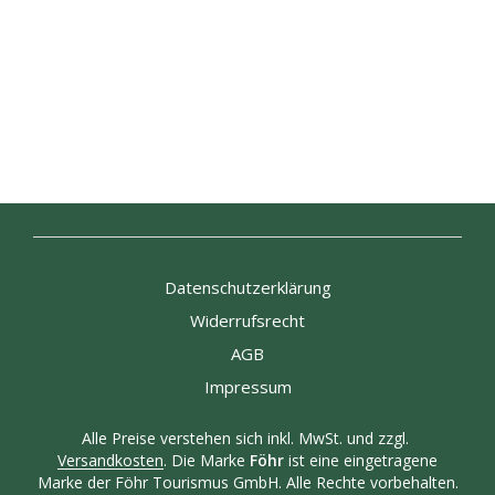
Die
auf.
Optio
Die
könne
Optionen
69,00
€
auf
können
32,90
€
AUSFÜHRUNG WÄHLEN
Dieses
der
auf
AUSFÜHRUNG WÄHLEN
Dieses
Produkt
Produk
der
Produk
weist
gewähl
Produktseite
weist
mehrere
werde
gewählt
mehre
Varianten
werden
Varian
auf.
auf.
Die
Die
Optionen
Optio
können
könne
auf
Datenschutzerklärung
auf
der
Widerrufsrecht
der
Produktseite
Produk
gewählt
AGB
gewähl
werden
werde
Impressum
Alle Preise verstehen sich inkl. MwSt. und zzgl.
Versandkosten
. Die Marke
Föhr
ist eine eingetragene
Marke der Föhr Tourismus GmbH. Alle Rechte vorbehalten.