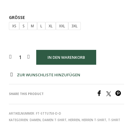
GRÖSSE
XS
S
M
L
XL
XXL
3XL
IN DEN WARENKORB
ZUR WUNSCHLISTE HINZUFÜGEN
SHARE THIS PRODUCT
ARTIKELNUMMER:
FT-STTU758-D-D
KATEGORIEN:
DAMEN
,
DAMEN T-SHIRT
,
HERREN
,
HERREN T-SHIRT
,
T-SHIRT