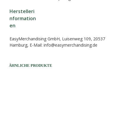
Herstelleri
nformation
en
EasyMerchandising GmbH, Luisenweg 109, 20537
Hamburg, E-Mail: info@easymerchandising.de
ÄHNLICHE PRODUKTE
32,90
€
AUSFÜHRUNG WÄHLEN
Dieses
32,90
€
Produk
AUSFÜHRUNG WÄHLEN
Dieses
weist
Produkt
mehre
weist
Varian
mehrere
auf.