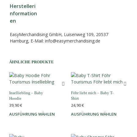
Herstelleri
nformation
en
EasyMerchandising GmbH, Luisenweg 109, 20537
Hamburg, E-Mail: info@easymerchandising.de
ÄHNLICHE PRODUKTE
Inselliebling – Baby
Föhr liebt mich – Baby T-
Hoodie
Shirt
39,90
€
24,90
€
AUSFÜHRUNG WÄHLEN
Dieses
AUSFÜHRUNG WÄHLEN
Dies
Produkt
Prod
weist
weis
mehrere
meh