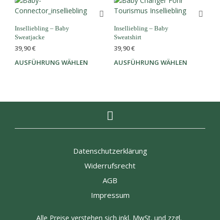
Varianten
Vari
auf.
auf.
Die
Die
Inselliebling – Baby
Inselliebling – Baby
Optionen
Opti
Sweatjacke
Sweatshirt
können
kön
39,90
€
39,90
€
auf
auf
AUSFÜHRUNG WÄHLEN
Dieses
AUSFÜHRUNG WÄHLEN
Dies
der
der
Produkt
Prod
Produktseite
Prod
weist
weis
gewählt
gewä
mehrere
meh
werden
wer
Varianten
Vari
auf.
auf.
Die
Die
Optionen
Opti
können
kön
Datenschutzerklärung
auf
auf
Widerrufsrecht
der
der
Produktseite
Prod
AGB
gewählt
gewä
Impressum
werden
wer
Alle Preise verstehen sich inkl. MwSt. und zzgl.