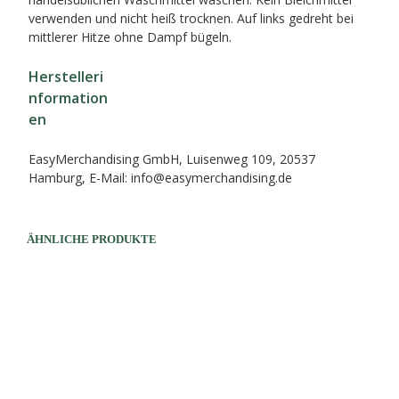
verwenden und nicht heiß trocknen. Auf links gedreht bei
mittlerer Hitze ohne Dampf bügeln.
Herstelleri
nformation
en
EasyMerchandising GmbH, Luisenweg 109, 20537
Hamburg, E-Mail: info@easymerchandising.de
ÄHNLICHE PRODUKTE
24,90
€
39,90
€
AUSFÜHRUNG WÄHLEN
Dieses
AUSFÜHRUNG WÄHLEN
Dieses
Produk