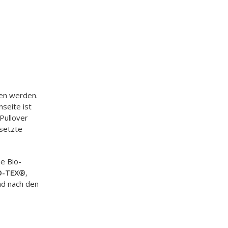
gen werden.
seite ist
Pullover
esetzte
e Bio-
O-TEX®
,
und nach den