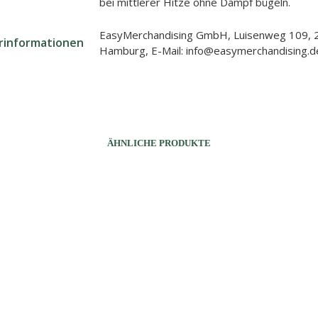
bei mittlerer Hitze ohne Dampf bügeln.
EasyMerchandising GmbH, Luisenweg 109, 
erinformationen
Hamburg, E-Mail: info@easymerchandising.d
ÄHNLICHE PRODUKTE
32,90
€
32,90
€
AUSFÜHRUNG WÄHLEN
Dieses
AUSFÜHRUNG WÄHLEN
Dieses
Produkt
Produkt
weist
weist
mehrere
mehrere
Varianten
Varianten