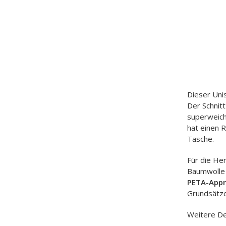
Dieser Uni
Der Schnitt
superweich
hat einen 
Tasche.
Für die He
Baumwolle 
PETA-App
Grundsätz
Weitere De