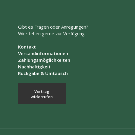
auf.
Die
Optionen
können
auf
Gibt es Fragen oder Anregungen?
der
Wir stehen gerne zur Verfügung.
Produktseite
gewählt
Kontakt
werden
Versandinformationen
Zahlungsmöglichkeiten
Nachhaltigkeit
Rückgabe & Umtausch
Vertrag
widerrufen