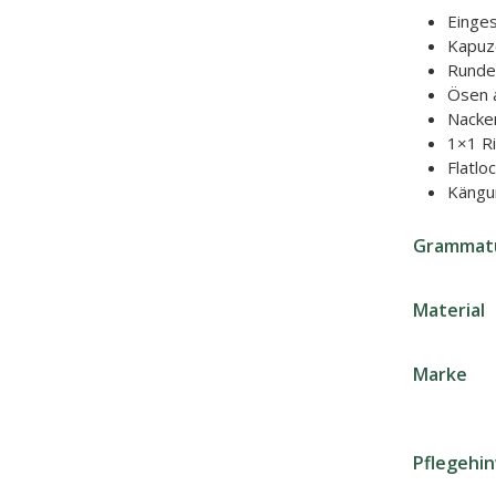
Einge
Kapuze
Runde 
Ösen a
Nacke
1×1 R
Flatlo
Kängu
Grammat
Material
Marke
Pflegehi