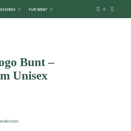
0
SSOIRES
FÜR WEN?
ogo Bunt –
m Unisex
andkosten
.