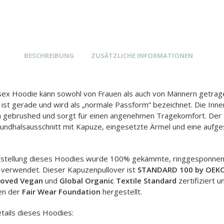
BESCHREIBUNG
ZUSÄTZLICHE INFORMATIONEN
sex Hoodie kann sowohl von Frauen als auch von Männern getra
 ist gerade und wird als „normale Passform“ bezeichnet. Die Innen
 gebrushed und sorgt für einen angenehmen Tragekomfort. Der 
Rundhalsausschnitt mit Kapuze, eingesetzte Ärmel und eine aufg
rstellung dieses Hoodies wurde 100% gekämmte, ringgesponnen
verwendet. Dieser Kapuzenpullover ist
STANDARD 100 by OEK
roved Vegan
und
Global Organic Textile Standard
zertifiziert 
en der
Fair Wear Foundation
hergestellt.
tails dieses Hoodies: