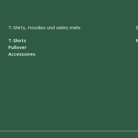
auf.
auf.
Die
Die
Optionen
Optionen
können
können
auf
auf
T-Shirts, Hoodies und vieles mehr.
der
der
Produktseite
Produktsei
T-Shirts
gewählt
gewählt
Pullover
werden
werden
Accessoires