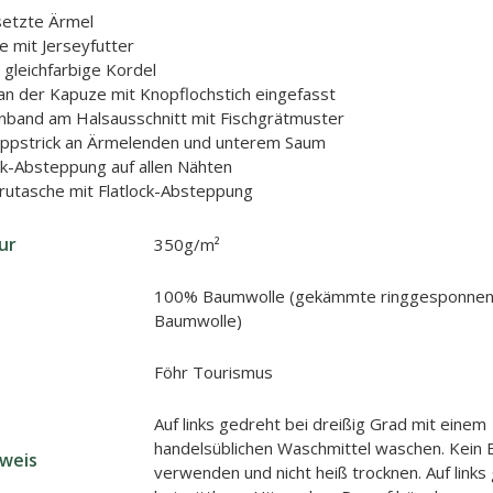
setzte Ärmel
 mit Jerseyfutter
gleichfarbige Kordel
n der Kapuze mit Knopflochstich eingefasst
nband am Halsausschnitt mit Fischgrätmuster
ippstrick an Ärmelenden und unterem Saum
ck-Absteppung auf allen Nähten
rutasche mit Flatlock-Absteppung
ur
350g/m²
100% Baumwolle (gekämmte ringgesponnen
Baumwolle)
Föhr Tourismus
Auf links gedreht bei dreißig Grad mit einem
handelsüblichen Waschmittel waschen. Kein B
nweis
verwenden und nicht heiß trocknen. Auf links