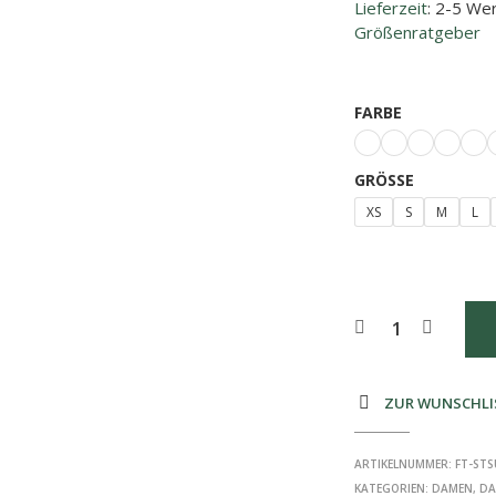
Lieferzeit
: 2-5 We
Größenratgeber
FARBE
GRÖSSE
XS
S
M
L
ZUR WUNSCHLI
ARTIKELNUMMER:
FT-STS
KATEGORIEN:
DAMEN
,
DA