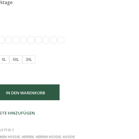
rktage
XL
XXL
3XL
IN DEN WARENKORB
STE HINZUFÜGEN
U177-D-1
MEN HOODIE
,
HERREN
,
HERREN HOODIE
,
HOODIE