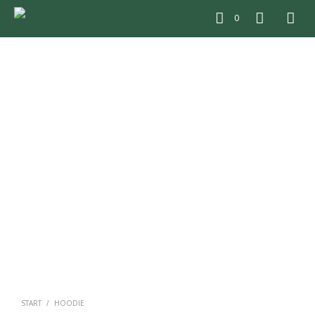
0
START
/
HOODIE