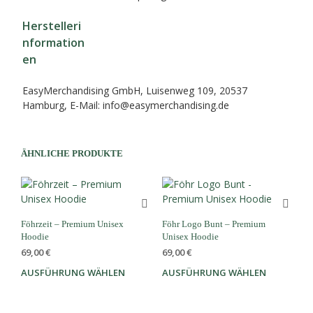
Herstelleri
nformation
en
EasyMerchandising GmbH, Luisenweg 109, 20537
Hamburg, E-Mail: info@easymerchandising.de
ÄHNLICHE PRODUKTE
Föhrzeit – Premium Unisex
Föhr Logo Bunt – Premium
Hoodie
Unisex Hoodie
69,00
€
69,00
€
AUSFÜHRUNG WÄHLEN
Dieses
AUSFÜHRUNG WÄHLEN
Dies
Produkt
Prod
weist
weis