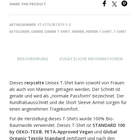
SHARE THIS PRODUCT
ARTIKELNUMMER:
FT-STTU787-DTF-1-2
KATEGORIEN:
DAMEN
,
DAMEN T-SHIRT
,
HERREN
,
HERREN T-SHIRT
,
T-SHIRT
BESCHREIBUNG
ZUSÄTZLICHE INFORMATIONEN
Dieses
recycelte
Unisex T-Shirt kann sowohl von Frauen
als auch von Männern getragen werden. Der Schnitt ist
gerade und wird als „normale Passform“ bezeichnet. Der
Rundhalsausschnitt und die Short Sleeve Ärmel sorgen für
einen angenehmen Tragekomfort.
Für die Herstellung dieses T-Shirts wurde 100% Bio-
Baumwolle verwendet. Dieses T-Shirt ist
STANDARD 100
by OEKO-TEX®
,
PETA-Approved Vegan
und
Global
Organic Textile Standard
zertifiziert und nach den