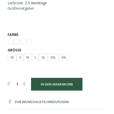
Lieferzeit
: 2-5 Werktage
Größenratgeber
FARBE
GRÖSSE
XS
S
M
L
XL
XXL
3XL
IN DEN WARENKORB
ZUR WUNSCHLISTE HINZUFÜGEN