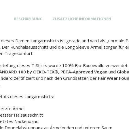
BESCHREIBUNG
ZUSÄTZLICHE INFORMATIONEN
t dieses Damen Langarmshirts ist gerade und wird als „normale 
. Der Rundhalsausschnitt und die Long Sleeve Ärmel sorgen für e
n Tragekomfort.
rstellung dieses T-Shirts wurde 100% Bio-Baumwolle verwendet.
ANDARD 100 by OEKO-TEX®
,
PETA-Approved Vegan
und
Globa
andard
zertifiziert und nach den Grundsätzen der
Fair Wear Fou
.
tails dieses Langarmshirts:
setzte Ärmel
etzter Halsausschnitt
etztes Nackenband
le Doppelabsteppung an Ärmelenden und unterem Saum