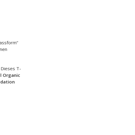
Passform“
inen
 Dieses T-
l Organic
ndation