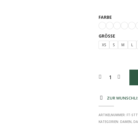
FARBE
GRÖSSE
XS
S
M
L
ZUR WUNSCHLI
ARTIKELNUMMER:
FT-STT
KATEGORIEN:
DAMEN
,
DA