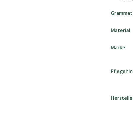
Grammat
Material
Marke
Pflegehi
Herstell