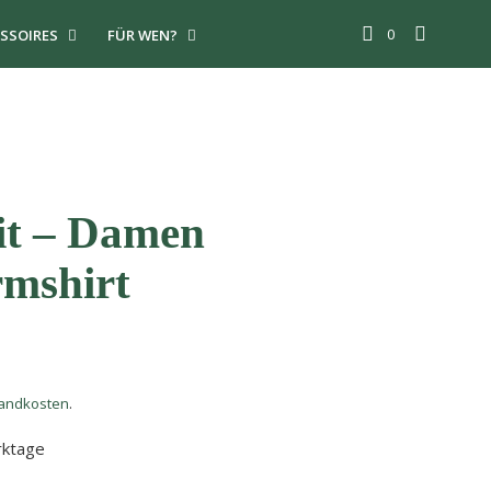
0
SSOIRES
FÜR WEN?
it – Damen
mshirt
andkosten
.
rktage