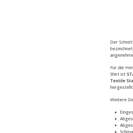
Der Schnit
bezeichnet
angenehme
Für die He
Shirt ist
ST
Textile St
hergestellt
Weitere De
Einge
Abges
Abges
Schma