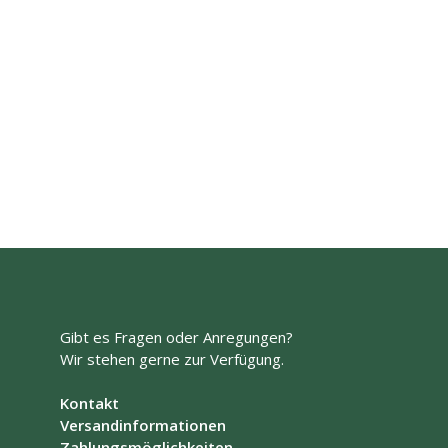
32,90
€
AUSFÜHRUNG WÄHLEN
Dieses
Produkt
weist
mehrere
Varianten
auf.
Die
Gibt es Fragen oder Anregungen?
Optionen
Wir stehen gerne zur Verfügung.
können
auf
Kontakt
der
Versandinformationen
Produktseite
Zahlungsmöglichkeiten