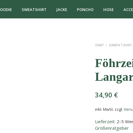
OODIE
SWEATSHIRT
JACKE
PONCHO
HOSE
ACCE
START
/
DAMEN T-SHIRT
Föhrze
Langar
34,90
€
inkl. MwSt.
zzgl.
Vers
Lieferzeit
: 2-5 We
Größenratgeber