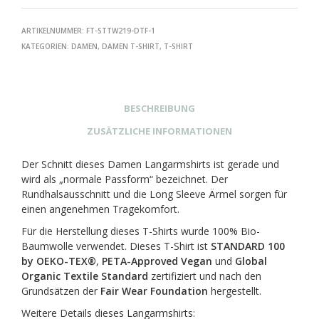
ARTIKELNUMMER:
FT-STTW219-DTF-1
KATEGORIEN:
DAMEN
,
DAMEN T-SHIRT
,
T-SHIRT
BESCHREIBUNG
ZUSÄTZLICHE INFORMATIONEN
Der Schnitt dieses Damen Langarmshirts ist gerade und
wird als „normale Passform“ bezeichnet. Der
Rundhalsausschnitt und die Long Sleeve Ärmel sorgen für
einen angenehmen Tragekomfort.
Für die Herstellung dieses T-Shirts wurde 100% Bio-
Baumwolle verwendet. Dieses T-Shirt ist
STANDARD 100
by OEKO-TEX®
,
PETA-Approved Vegan
und
Global
Organic Textile Standard
zertifiziert und nach den
Grundsätzen der
Fair Wear Foundation
hergestellt.
Weitere Details dieses Langarmshirts: