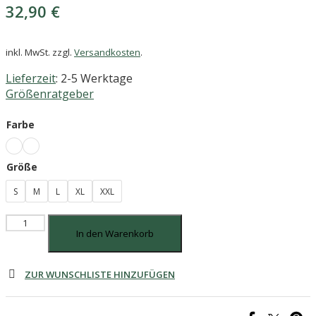
32,90
€
inkl. MwSt.
zzgl.
Versandkosten
.
Lieferzeit
: 2-5 Werktage
Größenratgeber
Farbe
Größe
S
M
L
XL
XXL
Föhrzeit
In den Warenkorb
-
Herren
V-
ZUR WUNSCHLISTE HINZUFÜGEN
Neck
T-
Shirt