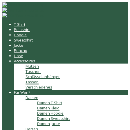
T-Shirt
Poloshirt
Hoodie
Sweatshirt
Jacke
Poncho
Hose
Accessoires
Mützen
Taschen
Schlüsselanhänger
Tassen
Verschiedenes
Für Wen?
Damen
Damen T-Shirt
Damen Kleid
Damen Hoodie
Damen Sweatshirt
Damen Jacke
Herren