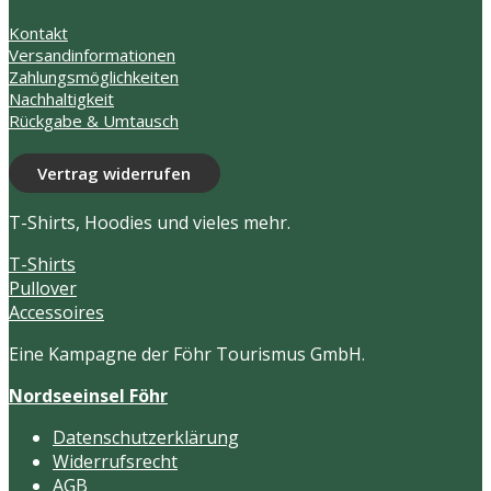
Produktseite
auf
gewählt
Kontakt
der
werden
Versandinformationen
Produktse
Zahlungsmöglichkeiten
gewählt
Nachhaltigkeit
werden
Rückgabe & Umtausch
Vertrag widerrufen
T-Shirts, Hoodies und vieles mehr.
T-Shirts
Pullover
Accessoires
Eine Kampagne der Föhr Tourismus GmbH.
Nordseeinsel Föhr
Datenschutzerklärung
Widerrufsrecht
AGB