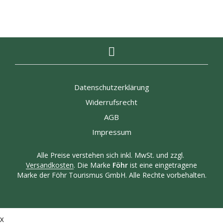
Produk
weist
gewählt
gewähl
weist
mehrere
werden
werde
mehre
Varianten
Varian
auf.
auf.
Die
Die
Optionen
Optio
können
könne
auf
auf
der
Datenschutzerklärung
der
Produktseite
Produk
gewählt
Widerrufsrecht
gewähl
werden
AGB
werde
Impressum
Alle Preise verstehen sich inkl. MwSt. und zzgl.
Versandkosten
. Die Marke
Föhr
ist eine eingetragene
Marke der Föhr Tourismus GmbH. Alle Rechte vorbehalten.
X