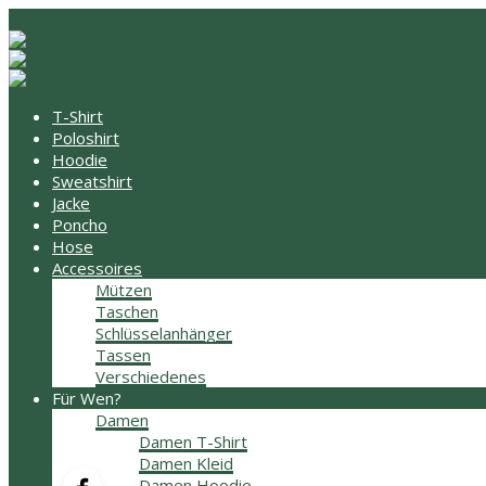
T-Shirt
Poloshirt
Hoodie
Sweatshirt
Jacke
Poncho
Hose
Accessoires
Mützen
Taschen
Schlüsselanhänger
Tassen
Verschiedenes
Für Wen?
Damen
Damen T-Shirt
Damen Kleid
Damen Hoodie