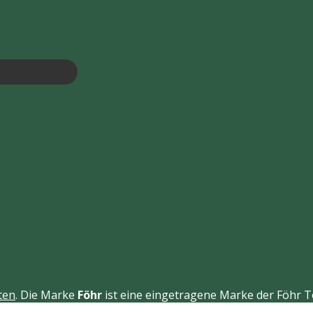
Produktseite
Produktsei
gewählt
gewählt
werden
werden
ten
. Die Marke
Föhr
ist eine eingetragene Marke der Föhr 