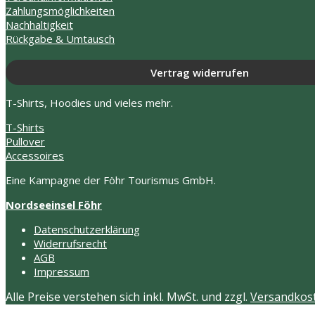
Produktseite
Zahlungsmöglichkeiten
gewählt
Nachhaltigkeit
werden
Rückgabe & Umtausch
Vertrag widerrufen
T-Shirts, Hoodies und vieles mehr.
T-Shirts
Pullover
Accessoires
Eine Kampagne der Föhr Tourismus GmbH.
Nordseeinsel Föhr
Datenschutzerklärung
Widerrufsrecht
AGB
Impressum
Alle Preise verstehen sich inkl. MwSt. und zzgl.
Versandkos