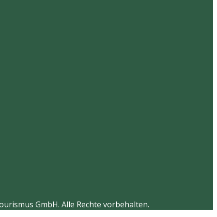
te
Produktseite
gewählt
werden
Tourismus GmbH. Alle Rechte vorbehalten.