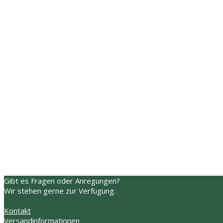
16,90
€
27,90
€
Dieses
Ausführung wählen
Ausführung w
Produkt
weist
mehrere
Varianten
auf.
Gibt es Fragen oder Anregungen?
Die
Wir stehen gerne zur Verfügung.
Optionen
können
Kontakt
auf
Versandinformationen
der