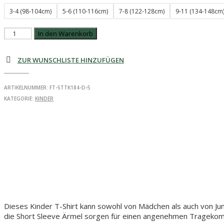
3-4 (98-104cm)
5-6 (110-116cm)
7-8 (122-128cm)
9-11 (134-148cm
Inselliebling
In den Warenkorb
–
Kids
ZUR WUNSCHLISTE HINZUFÜGEN
T-
Shirt
Menge
ARTIKELNUMMER:
FT-STTK184-D-5
KATEGORIE:
KINDER
Dieses Kinder T-Shirt kann sowohl von Mädchen als auch von Ju
die Short Sleeve Ärmel sorgen für einen angenehmen Tragekom