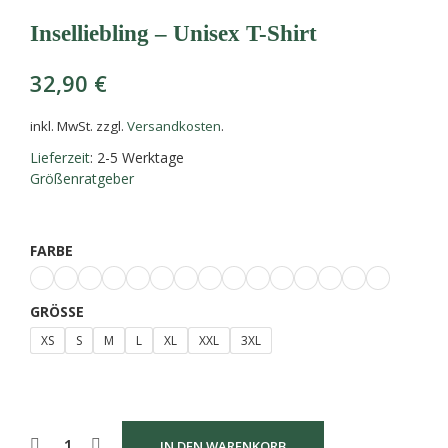
Inselliebling – Unisex T-Shirt
32,90
€
inkl. MwSt.
zzgl.
Versandkosten
.
Lieferzeit
: 2-5 Werktage
Größenratgeber
FARBE
GRÖSSE
XS
S
M
L
XL
XXL
3XL
IN DEN WARENKORB