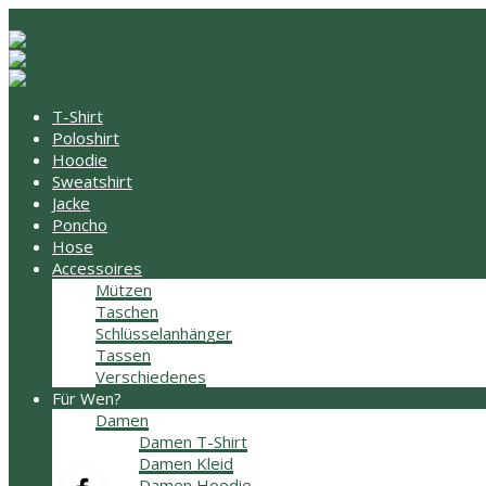
T-Shirt
Poloshirt
Hoodie
Sweatshirt
Jacke
Poncho
Hose
Accessoires
Mützen
Taschen
Schlüsselanhänger
Tassen
Verschiedenes
Für Wen?
Damen
Damen T-Shirt
Damen Kleid
Damen Hoodie