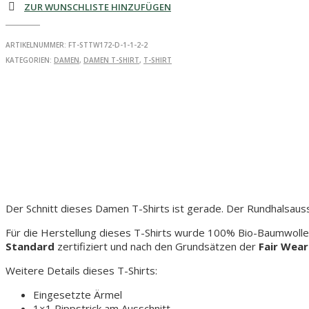
ZUR WUNSCHLISTE HINZUFÜGEN
-
Damen
T-
ARTIKELNUMMER:
FT-STTW172-D-1-1-2-2
Shirt
KATEGORIEN:
DAMEN
,
DAMEN T-SHIRT
,
T-SHIRT
Menge
Der Schnitt dieses Damen T-Shirts ist gerade. Der Rundhalsaus
Für die Herstellung dieses T-Shirts wurde 100% Bio-Baumwolle
Standard
zertifiziert und nach den Grundsätzen der
Fair Wear
Weitere Details dieses T-Shirts:
Eingesetzte Ärmel
1×1 Rippstrick am Ausschnitt