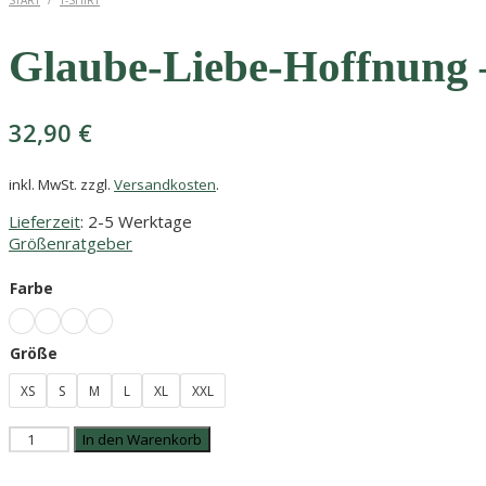
START
/
T-SHIRT
Glaube-Liebe-Hoffnung 
32,90
€
inkl. MwSt.
zzgl.
Versandkosten
.
Lieferzeit
: 2-5 Werktage
Größenratgeber
Farbe
Größe
XS
S
M
L
XL
XXL
Glaube-
In den Warenkorb
Liebe-
Hoffnung